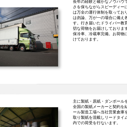
長年の経験と確かなノウハウ
さを保ちながらスピーディー
は万全の運行体制を取ってお
は勿論、万が一の場合に備え
す。行き届いたドライバー教
切な荷物をお届けしておりま
保冷車、冷蔵車完備。お荷物
けております。
主に製紙・原紙・ダンボール
全国の製紙メーカーと契約を
ール製造工場へ当社営業倉庫
取り製紙を混載しリードタイ
内での荷受を行ないます。