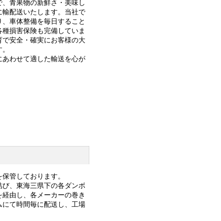
で、青果物の新鮮さ・美味し
に輸配送いたします。当社で
り、車体整備を毎日すること
各種損害保険も完備していま
育で安全・確実にお客様の大
す。
にあわせて適した輸送を心が
を保管しております。
結び、東海三県下の各ダンボ
を経由し、各メーカーの巻き
ムにて時間毎に配送し、工場